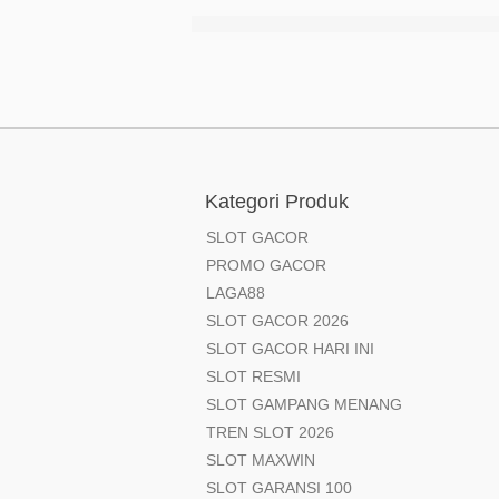
Kategori Produk
SLOT GACOR
PROMO GACOR
LAGA88
SLOT GACOR 2026
SLOT GACOR HARI INI
SLOT RESMI
SLOT GAMPANG MENANG
TREN SLOT 2026
SLOT MAXWIN
SLOT GARANSI 100