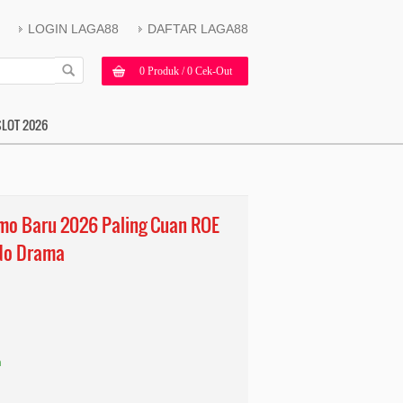
LOGIN LAGA88
DAFTAR LAGA88
0 Produk / 0 Cek-Out
SLOT 2026
omo Baru 2026 Paling Cuan ROE
No Drama
h