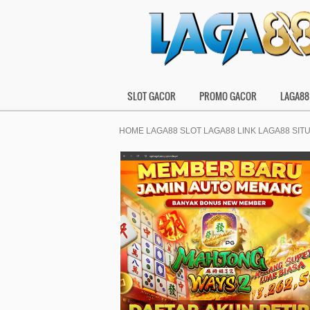
SLOT GACOR
PROMO GACOR
LAGA88
HOME
LAGA88
SLOT LAGA88
LINK LAGA88
SIT