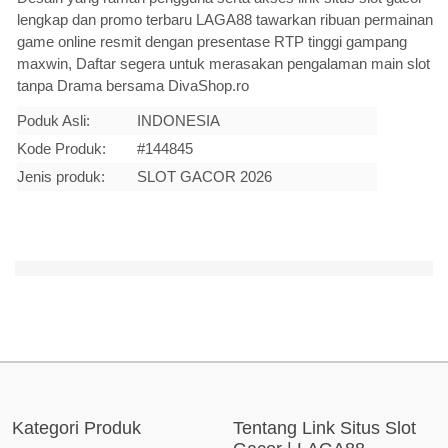
lengkap dan promo terbaru LAGA88 tawarkan ribuan permainan
game online resmit dengan presentase RTP tinggi gampang
maxwin, Daftar segera untuk merasakan pengalaman main slot
tanpa Drama bersama DivaShop.ro
Poduk Asli:
INDONESIA
Kode Produk:
#144845
Jenis produk:
SLOT GACOR 2026
Kategori Produk
Tentang Link Situs Slot