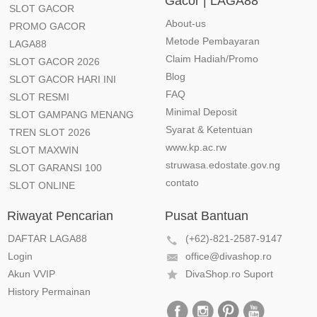
Gacor | LAGA88
SLOT GACOR
About-us
PROMO GACOR
Metode Pembayaran
LAGA88
Claim Hadiah/Promo
SLOT GACOR 2026
Blog
SLOT GACOR HARI INI
FAQ
SLOT RESMI
Minimal Deposit
SLOT GAMPANG MENANG
Syarat & Ketentuan
TREN SLOT 2026
www.kp.ac.rw
SLOT MAXWIN
struwasa.edostate.gov.ng
SLOT GARANSI 100
contato
SLOT ONLINE
Riwayat Pencarian
Pusat Bantuan
DAFTAR LAGA88
(+62)-821-2587-9147
Login
office@divashop.ro
Akun VVIP
DivaShop.ro Suport
History Permainan