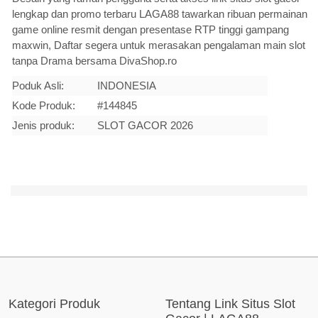
lengkap dan promo terbaru LAGA88 tawarkan ribuan permainan
game online resmit dengan presentase RTP tinggi gampang
maxwin, Daftar segera untuk merasakan pengalaman main slot
tanpa Drama bersama DivaShop.ro
Poduk Asli:
INDONESIA
Kode Produk:
#144845
Jenis produk:
SLOT GACOR 2026
Kategori Produk
Tentang Link Situs Slot