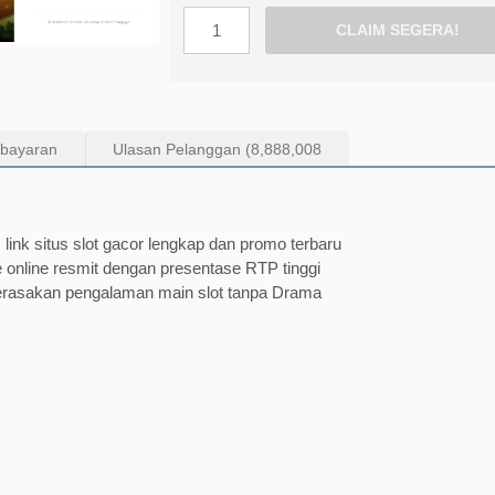
mbayaran
Ulasan Pelanggan (8,888,008
ink situs slot gacor lengkap dan promo terbaru
nline resmit dengan presentase RTP tinggi
erasakan pengalaman main slot tanpa Drama