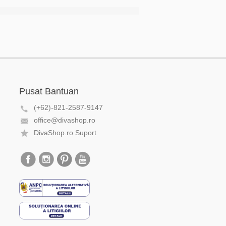
Pusat Bantuan
(+62)-821-2587-9147
office@divashop.ro
DivaShop.ro Suport