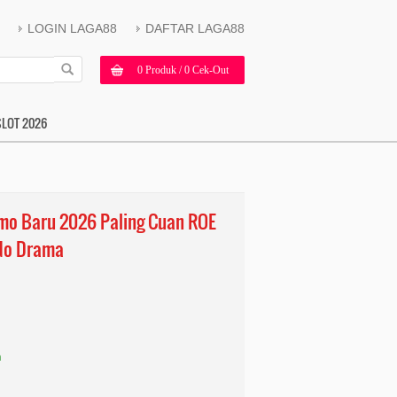
LOGIN LAGA88
DAFTAR LAGA88
0 Produk / 0 Cek-Out
SLOT 2026
omo Baru 2026 Paling Cuan ROE
No Drama
h