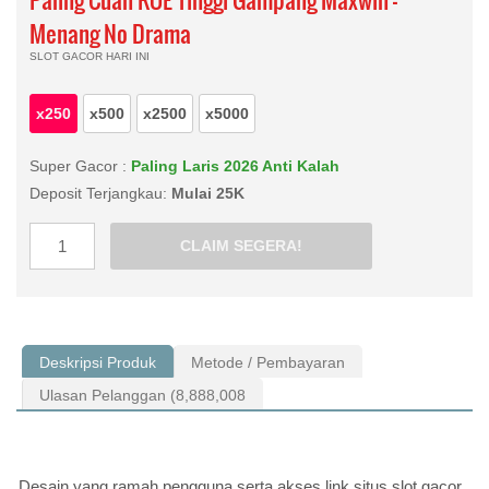
Menang No Drama
SLOT GACOR HARI INI
x250
x500
x2500
x5000
Super Gacor :
Paling Laris 2026 Anti Kalah
Deposit Terjangkau:
Mulai 25K
Deskripsi Produk
Metode / Pembayaran
Ulasan Pelanggan (8,888,008
Desain yang ramah pengguna serta akses link situs slot gacor