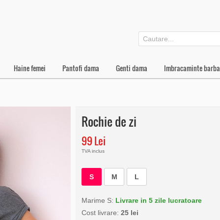
Haine femei
Pantofi dama
Genti dama
Imbracaminte barba
Rochie de zi
99 Lei
TVA inclus
S
M
L
Marime S:
Livrare in 5 zile lucratoare
Cost livrare:
25 lei