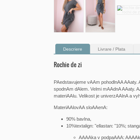
Descriere
Livrare / Plata
Rochie de zi
PAedstavujeme vAAm pohodlnAA AAaty.
spodnAm dAlem. Velmi mAAdnA AAaty. AAa
materiAAlu. Velikost je univerzAAlnA a v
MateriAAlovAA sloAAenA:
90% bavlna,
10%textalign: "ellastan: "10%; sta
AAAAka v podpaAAA: AAAAk