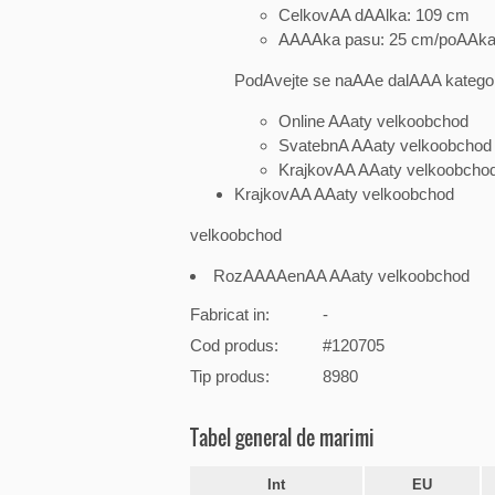
CelkovAA dAAlka: 109 cm
AAAAka pasu: 25 cm/poAAka
PodAvejte se naAAe dalAAA kategor
Online AAaty velkoobchod
SvatebnA AAaty velkoobchod
KrajkovAA AAaty velkoobcho
KrajkovAA AAaty velkoobchod
velkoobchod
RozAAAAenAA AAaty velkoobchod
Fabricat in:
-
Cod produs:
#120705
Tip produs:
8980
Tabel general de marimi
Int
EU