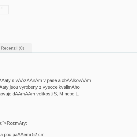
Recenzii (0)
 AAaty s vAAzAAnAm v pase a obAAlkovAAm
ty jsou vyrobeny z vysoce kvalitnAho
yhovuje dAAmAAm velikosti S, M nebo L.
nga;">RozmAry:
a pod paAAemi 52 cm