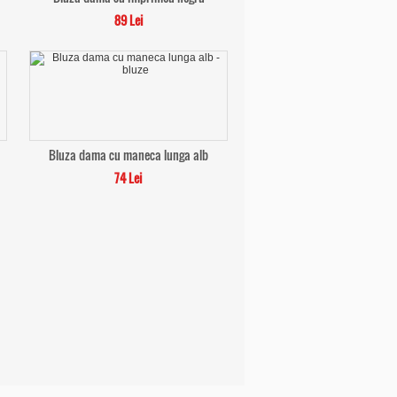
89 Lei
Bluza dama cu maneca lunga alb
74 Lei