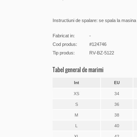
Instructiuni de spalare: se spala la masin
Fabricat in:
-
Cod produs:
#124746
Tip produs:
RV-BZ-5122
Tabel general de marimi
Int
EU
XS
34
S
36
M
38
L
40
XL
42