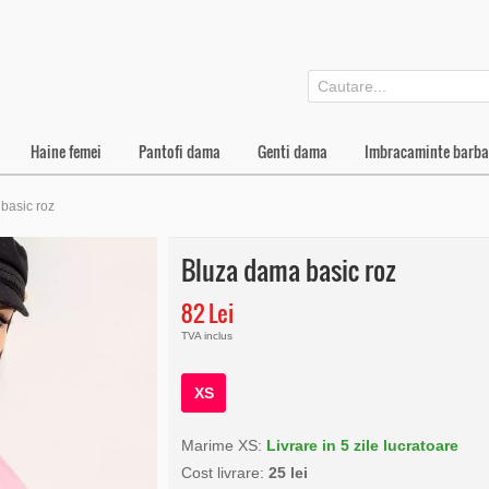
Haine femei
Pantofi dama
Genti dama
Imbracaminte barba
basic roz
Bluza dama basic roz
82 Lei
TVA inclus
XS
Marime XS:
Livrare in 5 zile lucratoare
Cost livrare:
25 lei