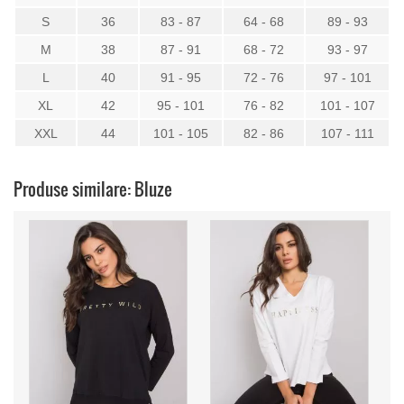
S
36
83 - 87
64 - 68
89 - 93
M
38
87 - 91
68 - 72
93 - 97
L
40
91 - 95
72 - 76
97 - 101
XL
42
95 - 101
76 - 82
101 - 107
XXL
44
101 - 105
82 - 86
107 - 111
Produse similare: Bluze