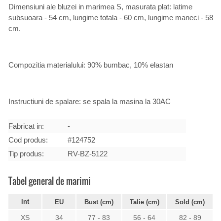
Dimensiuni ale bluzei in marimea S, masurata plat: latime
subsuoara - 54 cm, lungime totala - 60 cm, lungime maneci - 58
cm.
Compozitia materialului: 90% bumbac, 10% elastan
Instructiuni de spalare: se spala la masina la 30AC
Fabricat in:
-
Cod produs:
#124752
Tip produs:
RV-BZ-5122
Tabel general de marimi
Int
EU
Bust (cm)
Talie (cm)
Sold (cm)
XS
34
77 - 83
56 - 64
82 - 89