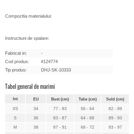
Compozitia materialului:
Instructiuni de spalare:
Fabricat in:
-
Cod produs:
#124774
Tip produs:
DHJ-SK-10333
Tabel general de marimi
Int
EU
Bust (cm)
Talie (cm)
Sold (cm)
XS
34
77 - 83
56 - 64
82 - 89
S
36
83 - 87
64 - 68
89 - 93
M
38
87 - 91
68 - 72
93 - 97