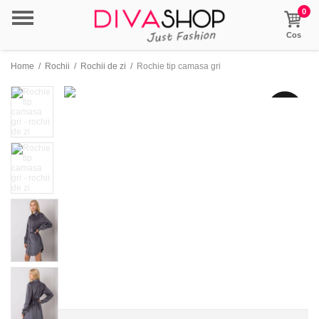
0
Cos
Home
/
Rochii
/
Rochii de zi
/
Rochie tip camasa gri
- 11%
reducere