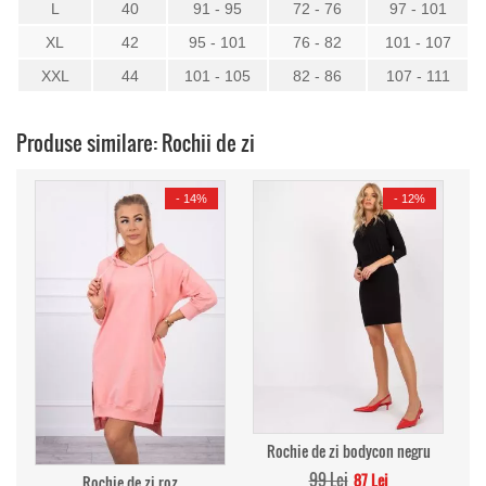
L
40
91 - 95
72 - 76
97 - 101
XL
42
95 - 101
76 - 82
101 - 107
XXL
44
101 - 105
82 - 86
107 - 111
Produse similare: Rochii de zi
-
14%
-
12%
Rochie de zi bodycon negru
99 Lei
87 Lei
Rochie de zi roz