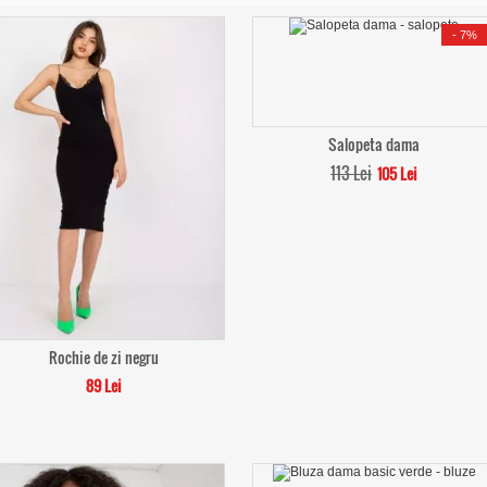
-
7%
Salopeta dama
113 Lei
105 Lei
Rochie de zi negru
89 Lei