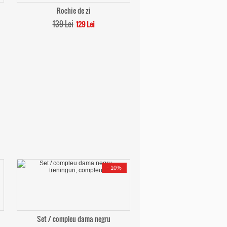
Rochie de zi
139 Lei
129 Lei
-
10%
Set / compleu dama negru