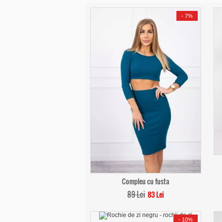
-
7%
Compleu cu fusta
89 Lei
83 Lei
-
10%