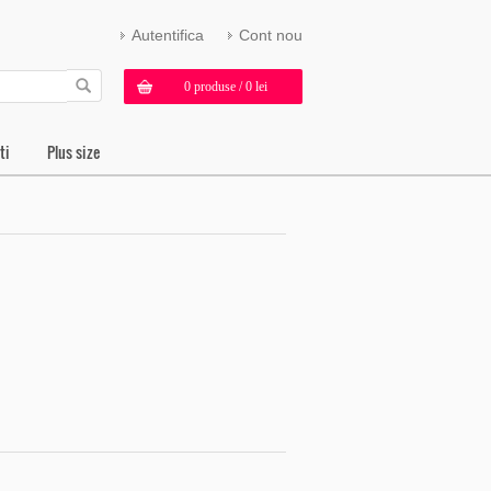
Autentifica
Cont nou
0 produse / 0 lei
ti
Plus size