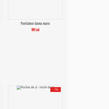
Pantaloni dama maro
99 Lei
-
7%