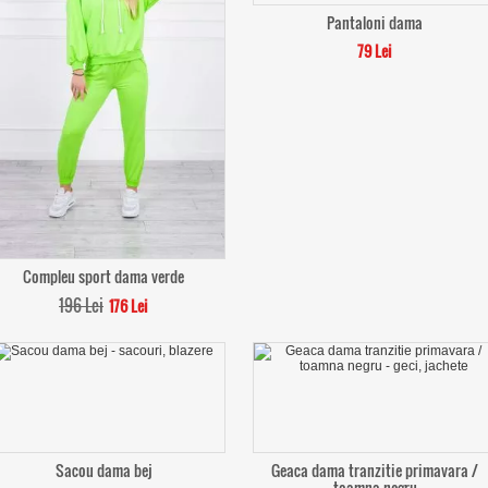
Pantaloni dama
79 Lei
Compleu sport dama verde
196 Lei
176 Lei
Sacou dama bej
Geaca dama tranzitie primavara /
toamna negru