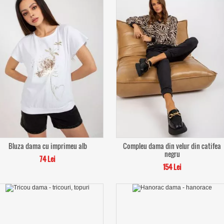
Bluza dama cu imprimeu alb
Compleu dama din velur din catifea
negru
74 Lei
154 Lei