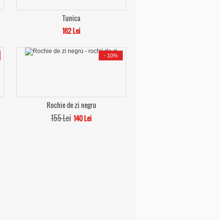
Tunica
162 Lei
-
10%
Rochie de zi negru
155 Lei
140 Lei