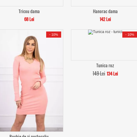
Tricou dama
Hanorac dama
68 Lei
142 Lei
-
10%
-
10%
Tunica roz
149 Lei
134 Lei
Rochie de zi portocaliu