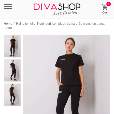
0
Cos
Home
/
Haine femei
/
Treninguri, compleuri dama
/
Set/compleu dama
negru