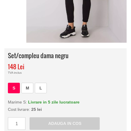
Set/compleu dama negru
148 Lei
TVA inclus
S
M
L
Marime S:
Livrare in 5 zile lucratoare
Cost livrare:
25 lei