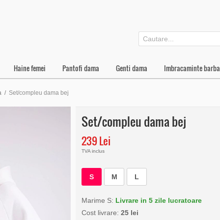
Haine femei
Pantofi dama
Genti dama
Imbracaminte barba
a
/
Set/compleu dama bej
Set/compleu dama bej
239 Lei
TVA inclus
S
M
L
Marime S:
Livrare in 5 zile lucratoare
Cost livrare:
25 lei