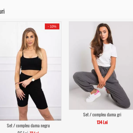
uri
-
10%
Set / compleu dama gri
134 Lei
Set / compleu dama negru