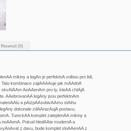
Recenzii (0)
nAA mikiny a legAn je perfektnA volbou pro lidi,
it. Tato kombinace zajiAAAAuje jak mAAdnA
je skvAlAAm AeAAenAm pro ty, kteAA chtAjA
ate. AAebrovanAA legAny jsou perfektnAm
ateriAAlu a pAizpAAsobivAAmu stAihu
o legAny dokonale zdAArazAujA postavu,
omA. TureckAA komplet zateplenAA mikiny a
nA noAAenA. Pokud hledAAte modernA a
 vyAnAvat z davu, bude komplet sloAAenAA z