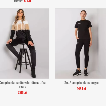
86 Lei
77 Lei
Compleu dama din velur din catifea
Set / compleu dama negru
negru
148 Lei
238 Lei