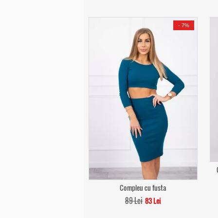
-
7%
Compleu cu fusta
89 Lei
83 Lei