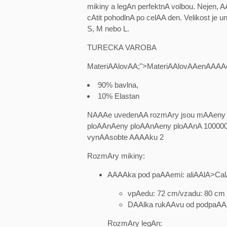
mikiny a legAn perfektnA volbou. Nejen, 
cAtit pohodlnA po celAA den. Velikost je 
S, M nebo L.
TURECKA VAROBA
MateriAAlovAA;">MateriAAlovAAenAAAAenAA
90% bavlna,
10% Elastan
NAAAe uvedenAA rozmAry jsou mAAeny 
ploAAnAeny ploAAnAeny ploAAnA 10000
vynAAsobte AAAAku 2
RozmAry mikiny:
AAAAka pod paAAemi: aliAAlA>C
vpAedu: 72 cm/vzadu: 80 cm
DAAlka rukAAvu od podpaAA
RozmAry legAn: