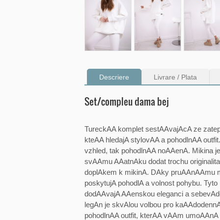
Descriere
Livrare / Plata
Set/compleu dama bej
TureckAA komplet sestAAvajAcA ze zateple
kteAA hledajA stylovAA a pohodlnAA outf
vzhled, tak pohodlnAA noAAenA. Mikina 
svAAmu AAatnAku dodat trochu originalit
doplAkem k mikinA. DAky pruAAnAAmu m
poskytujA pohodlA a volnost pohybu. Tyt
dodAAvajA AAenskou eleganci a sebevAd
legAn je skvAlou volbou pro kaAAdoden
pohodlnAA outfit, kterAA vAAm umoAAnA