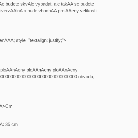
AAe budete skvAle vypadat, ale takAA se budete
univerzAAlnA a bude vhodnAA pro AAeny velikosti
A; style="textalign: justify;">
ploAAnAeny ploAAnAeny ploAAnAeny
00000000000000000000000000000000 obvodu,
alA>Cm
A: 35 cm