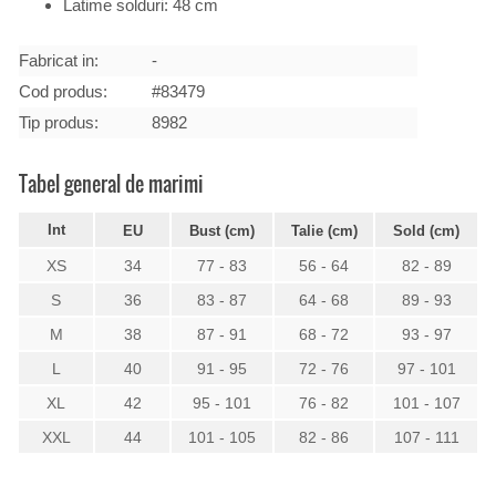
Latime solduri: 48 cm
Fabricat in:
-
Cod produs:
#83479
Tip produs:
8982
Tabel general de marimi
Int
EU
Bust (cm)
Talie (cm)
Sold (cm)
XS
34
77 - 83
56 - 64
82 - 89
S
36
83 - 87
64 - 68
89 - 93
M
38
87 - 91
68 - 72
93 - 97
L
40
91 - 95
72 - 76
97 - 101
XL
42
95 - 101
76 - 82
101 - 107
XXL
44
101 - 105
82 - 86
107 - 111