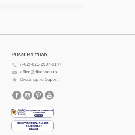
Pusat Bantuan
(+62)-821-2587-9147
office@divashop.ro
DivaShop.ro Suport