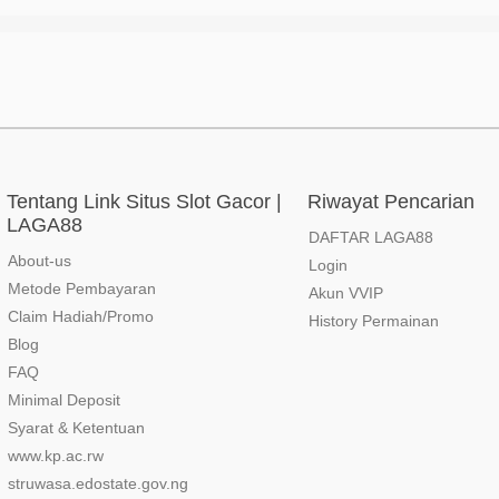
Tentang Link Situs Slot Gacor |
Riwayat Pencarian
LAGA88
DAFTAR LAGA88
About-us
Login
Metode Pembayaran
Akun VVIP
Claim Hadiah/Promo
History Permainan
Blog
FAQ
Minimal Deposit
Syarat & Ketentuan
www.kp.ac.rw
struwasa.edostate.gov.ng