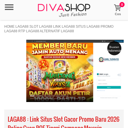
0
Cos
HOME
LAGA88
SLOT LAGA88
LINK LAGA88
SITUS LAGA88
PROMO
LAGA88
RTP LAGA88
ALTERNATIF LAGA88
Buatan
Indonesia
LAGA88 : Link Situs Slot Gacor Promo Baru 2026
Paling Cuan ROE Tinggi Gampang Maxwin -