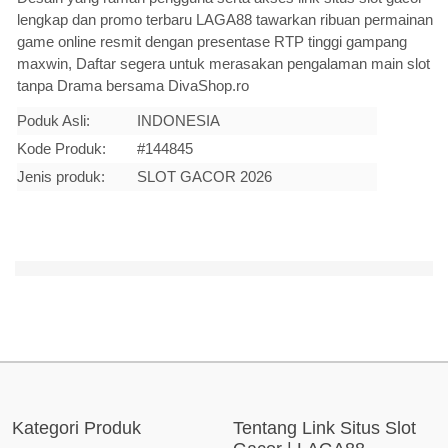
lengkap dan promo terbaru LAGA88 tawarkan ribuan permainan
game online resmit dengan presentase RTP tinggi gampang
maxwin, Daftar segera untuk merasakan pengalaman main slot
tanpa Drama bersama DivaShop.ro
Poduk Asli:
INDONESIA
Kode Produk:
#144845
Jenis produk:
SLOT GACOR 2026
Kategori Produk
Tentang Link Situs Slot