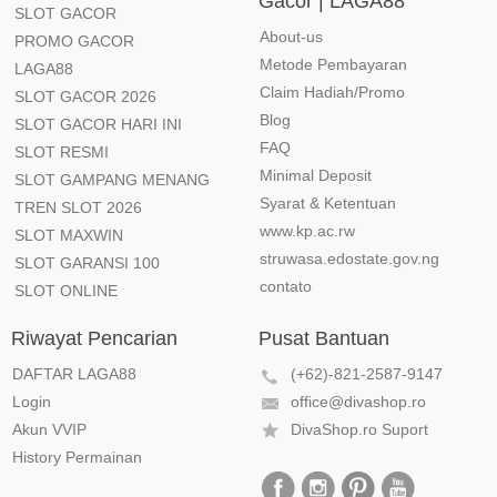
Gacor | LAGA88
SLOT GACOR
About-us
PROMO GACOR
Metode Pembayaran
LAGA88
Claim Hadiah/Promo
SLOT GACOR 2026
Blog
SLOT GACOR HARI INI
FAQ
SLOT RESMI
Minimal Deposit
SLOT GAMPANG MENANG
Syarat & Ketentuan
TREN SLOT 2026
www.kp.ac.rw
SLOT MAXWIN
struwasa.edostate.gov.ng
SLOT GARANSI 100
contato
SLOT ONLINE
Riwayat Pencarian
Pusat Bantuan
DAFTAR LAGA88
(+62)-821-2587-9147
Login
office@divashop.ro
Akun VVIP
DivaShop.ro Suport
History Permainan