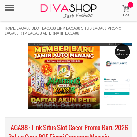
0
Cos
HOME
LAGA88
SLOT LAGA88
LINK LAGA88
SITUS LAGA88
PROMO
LAGA88
RTP LAGA88
ALTERNATIF LAGA88
Buatan
Indonesia
LAGA88 : Link Situs Slot Gacor Promo Baru 2026
Paling Cuan ROE Tinggi Gampang Maxwin -