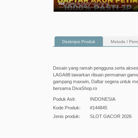
Deskripsi Produk
Metode / Pe
Desain yang ramah pengguna serta akses l
LAGA88 tawarkan ribuan permainan game o
gampang maxwin, Daftar segera untuk m
bersama DivaShop.ro
Poduk Asli:
INDONESIA
Kode Produk:
#144845
Jenis produk:
SLOT GACOR 2026