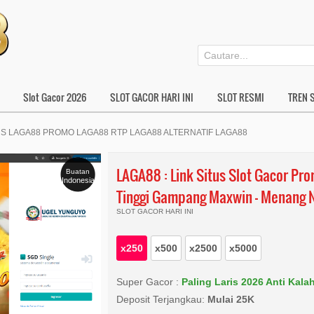
Slot Gacor 2026
SLOT GACOR HARI INI
SLOT RESMI
TREN 
US LAGA88
PROMO LAGA88
RTP LAGA88
ALTERNATIF LAGA88
LAGA88 : Link Situs Slot Gacor Pr
Buatan
Indonesia
Tinggi Gampang Maxwin - Menang 
SLOT GACOR HARI INI
x250
x500
x2500
x5000
Super Gacor :
Paling Laris 2026 Anti Kala
Deposit Terjangkau:
Mulai 25K