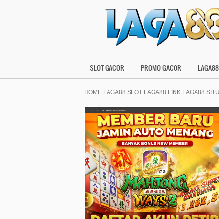
SLOT GACOR
PROMO GACOR
LAGA88
HOME
LAGA88
SLOT LAGA88
LINK LAGA88
SIT