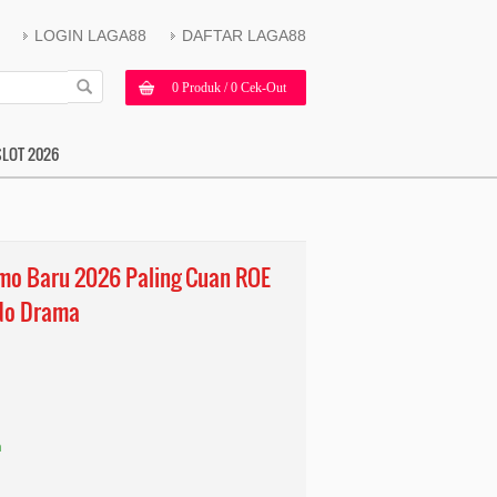
LOGIN LAGA88
DAFTAR LAGA88
0 Produk / 0 Cek-Out
SLOT 2026
omo Baru 2026 Paling Cuan ROE
No Drama
h