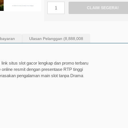
mbayaran
Ulasan Pelanggan (8,888,008
ink situs slot gacor lengkap dan promo terbaru
nline resmit dengan presentase RTP tinggi
erasakan pengalaman main slot tanpa Drama