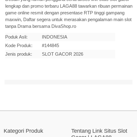
lengkap dan promo terbaru LAGA88 tawarkan ribuan permainan
game online resmit dengan presentase RTP tinggi gampang
maxwin, Daftar segera untuk merasakan pengalaman main slot
tanpa Drama bersama DivaShop.ro
Poduk Asli:
INDONESIA
Kode Produk:
#144845
Jenis produk:
SLOT GACOR 2026
Kategori Produk
Tentang Link Situs Slot