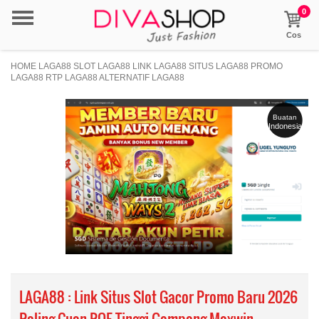
0
Cos
HOME
LAGA88
SLOT LAGA88
LINK LAGA88
SITUS LAGA88
PROMO
LAGA88
RTP LAGA88
ALTERNATIF LAGA88
Buatan
Indonesia
LAGA88 : Link Situs Slot Gacor Promo Baru 2026
Paling Cuan ROE Tinggi Gampang Maxwin -