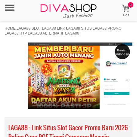
0
Cos
HOME
LAGA88
SLOT LAGA88
LINK LAGA88
SITUS LAGA88
PROMO
LAGA88
RTP LAGA88
ALTERNATIF LAGA88
Buatan
Indonesia
LAGA88 : Link Situs Slot Gacor Promo Baru 2026
Paling Cuan ROE Tinggi Gampang Maxwin -