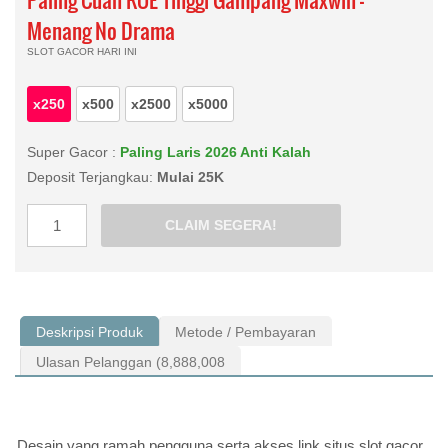
Menang No Drama
SLOT GACOR HARI INI
x250
x500
x2500
x5000
Super Gacor :
Paling Laris 2026 Anti Kalah
Deposit Terjangkau:
Mulai 25K
Deskripsi Produk
Metode / Pembayaran
Ulasan Pelanggan (8,888,008
Desain yang ramah pengguna serta akses link situs slot gacor