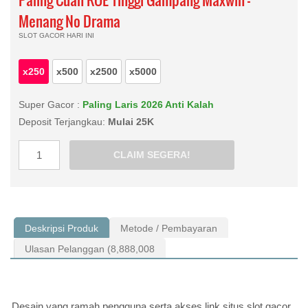
Menang No Drama
SLOT GACOR HARI INI
x250
x500
x2500
x5000
Super Gacor :
Paling Laris 2026 Anti Kalah
Deposit Terjangkau:
Mulai 25K
Deskripsi Produk
Metode / Pembayaran
Ulasan Pelanggan (8,888,008
Desain yang ramah pengguna serta akses link situs slot gacor