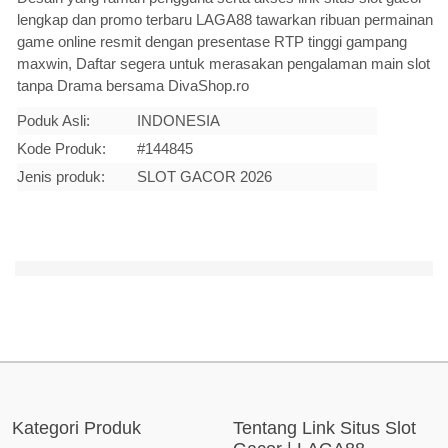
lengkap dan promo terbaru LAGA88 tawarkan ribuan permainan
game online resmit dengan presentase RTP tinggi gampang
maxwin, Daftar segera untuk merasakan pengalaman main slot
tanpa Drama bersama DivaShop.ro
Poduk Asli:
INDONESIA
Kode Produk:
#144845
Jenis produk:
SLOT GACOR 2026
Kategori Produk
Tentang Link Situs Slot