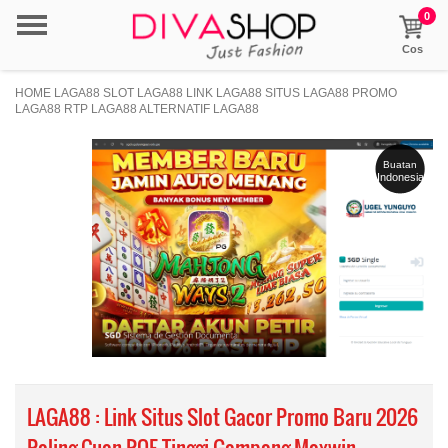
0
Cos
HOME
LAGA88
SLOT LAGA88
LINK LAGA88
SITUS LAGA88
PROMO
LAGA88
RTP LAGA88
ALTERNATIF LAGA88
Buatan
Indonesia
LAGA88 : Link Situs Slot Gacor Promo Baru 2026
Paling Cuan ROE Tinggi Gampang Maxwin -