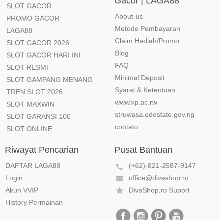
Gacor | LAGA88
SLOT GACOR
About-us
PROMO GACOR
Metode Pembayaran
LAGA88
Claim Hadiah/Promo
SLOT GACOR 2026
Blog
SLOT GACOR HARI INI
FAQ
SLOT RESMI
Minimal Deposit
SLOT GAMPANG MENANG
Syarat & Ketentuan
TREN SLOT 2026
www.kp.ac.rw
SLOT MAXWIN
struwasa.edostate.gov.ng
SLOT GARANSI 100
contato
SLOT ONLINE
Riwayat Pencarian
Pusat Bantuan
DAFTAR LAGA88
(+62)-821-2587-9147
Login
office@divashop.ro
Akun VVIP
DivaShop.ro Suport
History Permainan