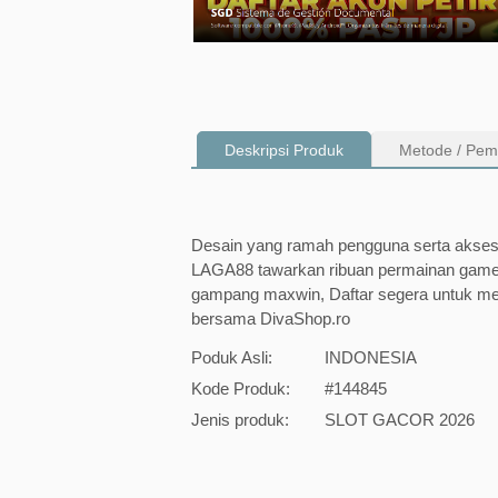
Deskripsi Produk
Metode / Pe
Desain yang ramah pengguna serta akses l
LAGA88 tawarkan ribuan permainan game o
gampang maxwin, Daftar segera untuk m
bersama DivaShop.ro
Poduk Asli:
INDONESIA
Kode Produk:
#144845
Jenis produk:
SLOT GACOR 2026