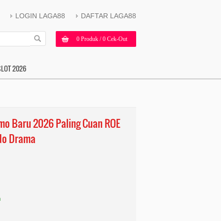
LOGIN LAGA88
DAFTAR LAGA88
0 Produk / 0 Cek-Out
SLOT 2026
omo Baru 2026 Paling Cuan ROE
No Drama
h