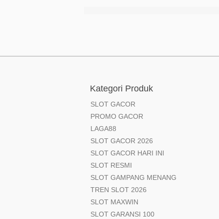
Kategori Produk
SLOT GACOR
PROMO GACOR
LAGA88
SLOT GACOR 2026
SLOT GACOR HARI INI
SLOT RESMI
SLOT GAMPANG MENANG
TREN SLOT 2026
SLOT MAXWIN
SLOT GARANSI 100