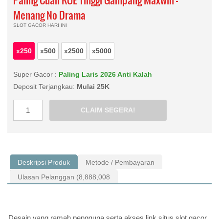
Menang No Drama
SLOT GACOR HARI INI
x250
x500
x2500
x5000
Super Gacor :
Paling Laris 2026 Anti Kalah
Deposit Terjangkau:
Mulai 25K
Deskripsi Produk
Metode / Pembayaran
Ulasan Pelanggan (8,888,008
Desain yang ramah pengguna serta akses link situs slot gacor