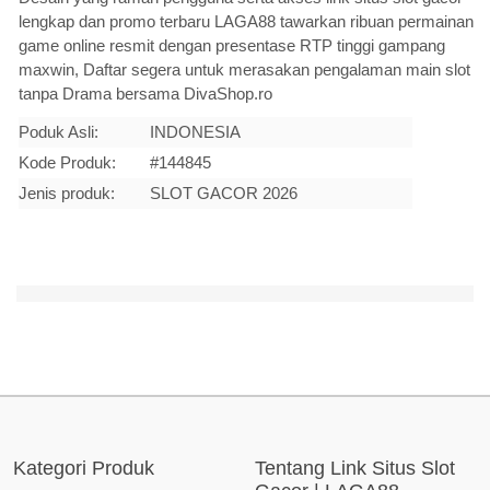
lengkap dan promo terbaru LAGA88 tawarkan ribuan permainan
game online resmit dengan presentase RTP tinggi gampang
maxwin, Daftar segera untuk merasakan pengalaman main slot
tanpa Drama bersama DivaShop.ro
Poduk Asli:
INDONESIA
Kode Produk:
#144845
Jenis produk:
SLOT GACOR 2026
Kategori Produk
Tentang Link Situs Slot