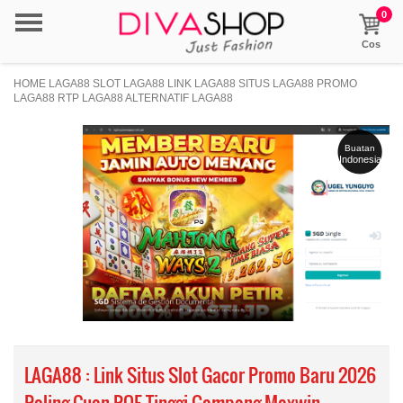
0
Cos
HOME
LAGA88
SLOT LAGA88
LINK LAGA88
SITUS LAGA88
PROMO
LAGA88
RTP LAGA88
ALTERNATIF LAGA88
Buatan
Indonesia
LAGA88 : Link Situs Slot Gacor Promo Baru 2026
Paling Cuan ROE Tinggi Gampang Maxwin -