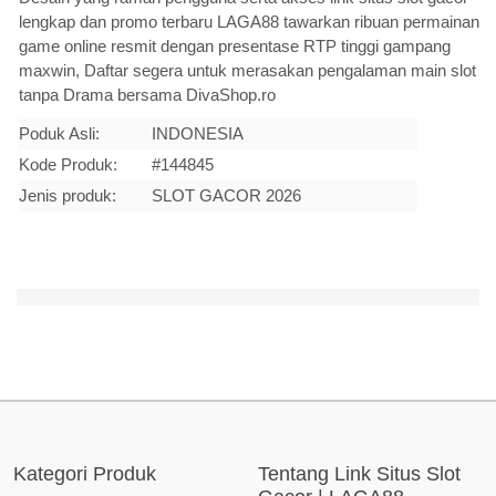
lengkap dan promo terbaru LAGA88 tawarkan ribuan permainan
game online resmit dengan presentase RTP tinggi gampang
maxwin, Daftar segera untuk merasakan pengalaman main slot
tanpa Drama bersama DivaShop.ro
Poduk Asli:
INDONESIA
Kode Produk:
#144845
Jenis produk:
SLOT GACOR 2026
Kategori Produk
Tentang Link Situs Slot