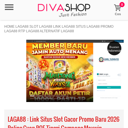
0
Cos
HOME
LAGA88
SLOT LAGA88
LINK LAGA88
SITUS LAGA88
PROMO
LAGA88
RTP LAGA88
ALTERNATIF LAGA88
Buatan
Indonesia
LAGA88 : Link Situs Slot Gacor Promo Baru 2026
Paling Cuan ROE Tinggi Gampang Maxwin -