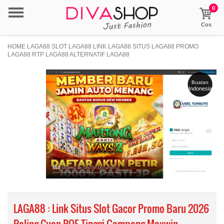
0
Cos
HOME
LAGA88
SLOT LAGA88
LINK LAGA88
SITUS LAGA88
PROMO
LAGA88
RTP LAGA88
ALTERNATIF LAGA88
Buatan
Indonesia
LAGA88 : Link Situs Slot Gacor Promo Baru 2026
Paling Cuan ROE Tinggi Gampang Maxwin -