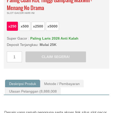
Menang No Drama
SLOT GACOR HARI INI
x250
x500
x2500
x5000
Super Gacor :
Paling Laris 2026 Anti Kalah
Deposit Terjangkau:
Mulai 25K
Deskripsi Produk
Metode / Pembayaran
Ulasan Pelanggan (8,888,008
Desain yang ramah pengguna serta akses link situs slot gacor