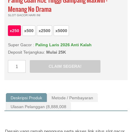
Menang No Drama
SLOT GACOR HARI INI
x250
x500
x2500
x5000
Super Gacor :
Paling Laris 2026 Anti Kalah
Deposit Terjangkau:
Mulai 25K
Deskripsi Produk
Metode / Pembayaran
Ulasan Pelanggan (8,888,008
Desain yang ramah pengguna serta akses link situs slot gacor