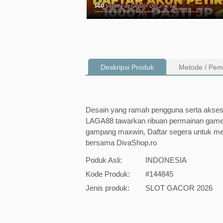
Deskripsi Produk
Metode / Pe
Desain yang ramah pengguna serta akses l
LAGA88 tawarkan ribuan permainan game o
gampang maxwin, Daftar segera untuk m
bersama DivaShop.ro
Poduk Asli:
INDONESIA
Kode Produk:
#144845
Jenis produk:
SLOT GACOR 2026