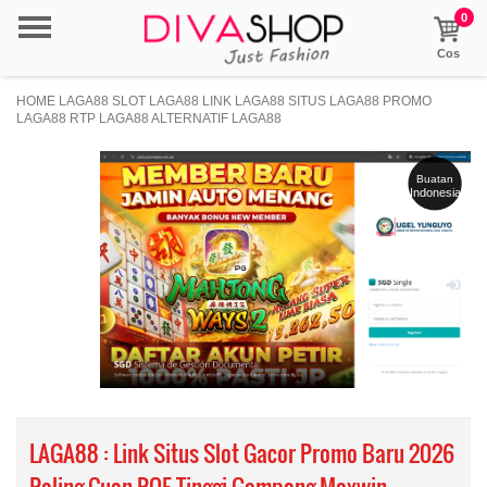
0
Cos
HOME
LAGA88
SLOT LAGA88
LINK LAGA88
SITUS LAGA88
PROMO
LAGA88
RTP LAGA88
ALTERNATIF LAGA88
Buatan
Indonesia
LAGA88 : Link Situs Slot Gacor Promo Baru 2026
Paling Cuan ROE Tinggi Gampang Maxwin -