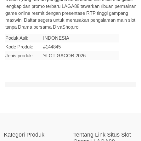
lengkap dan promo terbaru LAGA88 tawarkan ribuan permainan
game online resmit dengan presentase RTP tinggi gampang
maxwin, Daftar segera untuk merasakan pengalaman main slot
tanpa Drama bersama DivaShop.ro
Poduk Asli:
INDONESIA
Kode Produk:
#144845
Jenis produk:
SLOT GACOR 2026
Kategori Produk
Tentang Link Situs Slot