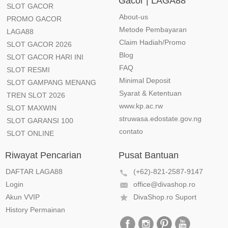
Gacor | LAGA88
SLOT GACOR
About-us
PROMO GACOR
Metode Pembayaran
LAGA88
Claim Hadiah/Promo
SLOT GACOR 2026
Blog
SLOT GACOR HARI INI
FAQ
SLOT RESMI
Minimal Deposit
SLOT GAMPANG MENANG
Syarat & Ketentuan
TREN SLOT 2026
www.kp.ac.rw
SLOT MAXWIN
struwasa.edostate.gov.ng
SLOT GARANSI 100
contato
SLOT ONLINE
Riwayat Pencarian
Pusat Bantuan
DAFTAR LAGA88
(+62)-821-2587-9147
Login
office@divashop.ro
Akun VVIP
DivaShop.ro Suport
History Permainan