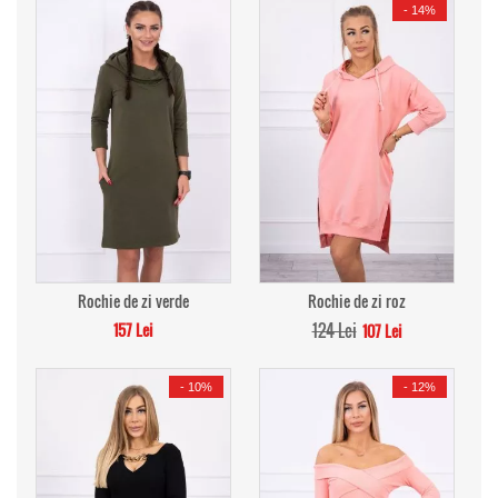
-
14%
Rochie de zi verde
Rochie de zi roz
157 Lei
124 Lei
107 Lei
-
10%
-
12%