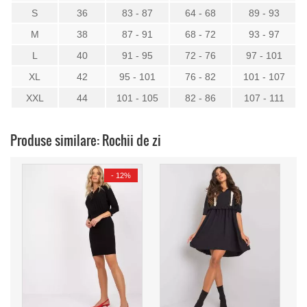
S
36
83 - 87
64 - 68
89 - 93
M
38
87 - 91
68 - 72
93 - 97
L
40
91 - 95
72 - 76
97 - 101
XL
42
95 - 101
76 - 82
101 - 107
XXL
44
101 - 105
82 - 86
107 - 111
Produse similare: Rochii de zi
-
12%