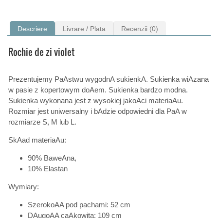
Descriere
Livrare / Plata
Recenzii (0)
Rochie de zi violet
Prezentujemy PaAstwu wygodnA sukienkA. Sukienka wiAzana
w pasie z kopertowym doAem. Sukienka bardzo modna.
Sukienka wykonana jest z wysokiej jakoAci materiaAu.
Rozmiar jest uniwersalny i bAdzie odpowiedni dla PaA w
rozmiarze S, M lub L.
SkAad materiaAu:
90% BaweAna,
10% Elastan
Wymiary:
SzerokoAA pod pachami: 52 cm
DAugoAA caAkowita: 109 cm