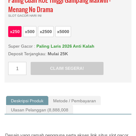
Menang No Drama
SLOT GACOR HARI INI
x250
x500
x2500
x5000
Super Gacor :
Paling Laris 2026 Anti Kalah
Deposit Terjangkau:
Mulai 25K
Deskripsi Produk
Metode / Pembayaran
Ulasan Pelanggan (8,888,008
Desain yang ramah pengguna serta akses link situs slot gacor