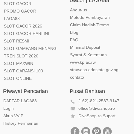
Gacor | LAGA88
SLOT GACOR
About-us
PROMO GACOR
Metode Pembayaran
LAGA88
Claim Hadiah/Promo
SLOT GACOR 2026
Blog
SLOT GACOR HARI INI
FAQ
SLOT RESMI
Minimal Deposit
SLOT GAMPANG MENANG
Syarat & Ketentuan
TREN SLOT 2026
www.kp.ac.rw
SLOT MAXWIN
struwasa.edostate.gov.ng
SLOT GARANSI 100
contato
SLOT ONLINE
Riwayat Pencarian
Pusat Bantuan
DAFTAR LAGA88
(+62)-821-2587-9147
Login
office@divashop.ro
Akun VVIP
DivaShop.ro Suport
History Permainan