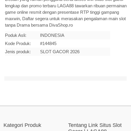
lengkap dan promo terbaru LAGA88 tawarkan ribuan permainan
game online resmit dengan presentase RTP tinggi gampang
maxwin, Daftar segera untuk merasakan pengalaman main slot
tanpa Drama bersama DivaShop.ro
Poduk Asli:
INDONESIA
Kode Produk:
#144845
Jenis produk:
SLOT GACOR 2026
Kategori Produk
Tentang Link Situs Slot