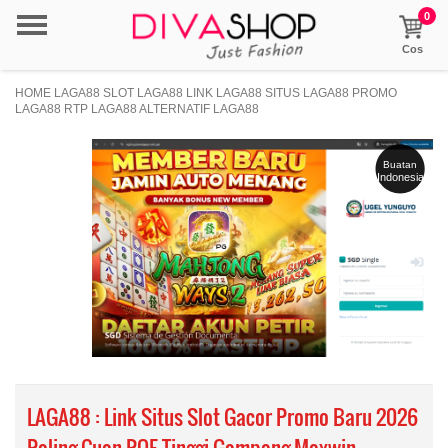
0
Cos
HOME
LAGA88
SLOT LAGA88
LINK LAGA88
SITUS LAGA88
PROMO
LAGA88
RTP LAGA88
ALTERNATIF LAGA88
Buatan
Indonesia
LAGA88 : Link Situs Slot Gacor Promo Baru 2026
Paling Cuan ROE Tinggi Gampang Maxwin -