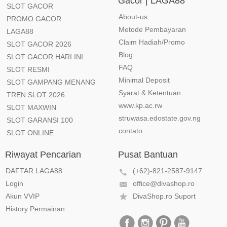
Gacor | LAGA88
SLOT GACOR
About-us
PROMO GACOR
Metode Pembayaran
LAGA88
Claim Hadiah/Promo
SLOT GACOR 2026
Blog
SLOT GACOR HARI INI
FAQ
SLOT RESMI
Minimal Deposit
SLOT GAMPANG MENANG
Syarat & Ketentuan
TREN SLOT 2026
www.kp.ac.rw
SLOT MAXWIN
struwasa.edostate.gov.ng
SLOT GARANSI 100
contato
SLOT ONLINE
Riwayat Pencarian
Pusat Bantuan
DAFTAR LAGA88
(+62)-821-2587-9147
Login
office@divashop.ro
Akun VVIP
DivaShop.ro Suport
History Permainan