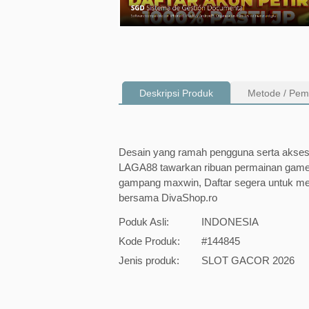
Deskripsi Produk
Metode / Pe
Desain yang ramah pengguna serta akses l
LAGA88 tawarkan ribuan permainan game o
gampang maxwin, Daftar segera untuk m
bersama DivaShop.ro
Poduk Asli:
INDONESIA
Kode Produk:
#144845
Jenis produk:
SLOT GACOR 2026