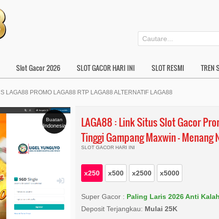
Slot Gacor 2026
SLOT GACOR HARI INI
SLOT RESMI
TREN 
US LAGA88
PROMO LAGA88
RTP LAGA88
ALTERNATIF LAGA88
LAGA88 : Link Situs Slot Gacor Pr
Buatan
Indonesia
Tinggi Gampang Maxwin - Menang 
SLOT GACOR HARI INI
x250
x500
x2500
x5000
Super Gacor :
Paling Laris 2026 Anti Kala
Deposit Terjangkau:
Mulai 25K