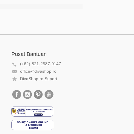
Pusat Bantuan
(+62)-821-2587-9147
office@divashop.ro
DivaShop.ro Suport