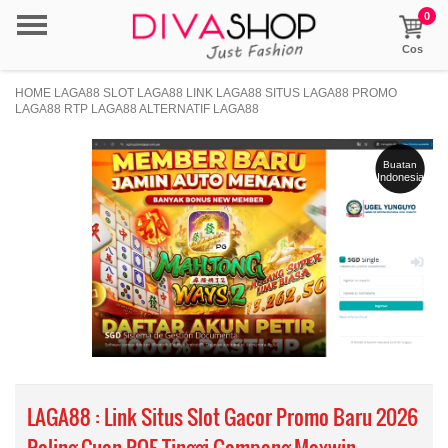
0
Cos
HOME
LAGA88
SLOT LAGA88
LINK LAGA88
SITUS LAGA88
PROMO
LAGA88
RTP LAGA88
ALTERNATIF LAGA88
Buatan
Indonesia
LAGA88 : Link Situs Slot Gacor Promo Baru 2026
Paling Cuan ROE Tinggi Gampang Maxwin -