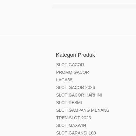
Kategori Produk
SLOT GACOR
PROMO GACOR
LAGA88
SLOT GACOR 2026
SLOT GACOR HARI INI
SLOT RESMI
SLOT GAMPANG MENANG
TREN SLOT 2026
SLOT MAXWIN
SLOT GARANSI 100