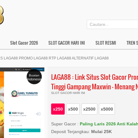
Slot Gacor 2026
SLOT GACOR HARI INI
SLOT RESMI
TREN 
US LAGA88
PROMO LAGA88
RTP LAGA88
ALTERNATIF LAGA88
LAGA88 : Link Situs Slot Gacor Pr
Buatan
Indonesia
Tinggi Gampang Maxwin - Menang 
SLOT GACOR HARI INI
x250
x500
x2500
x5000
Super Gacor :
Paling Laris 2026 Anti Kala
Deposit Terjangkau:
Mulai 25K