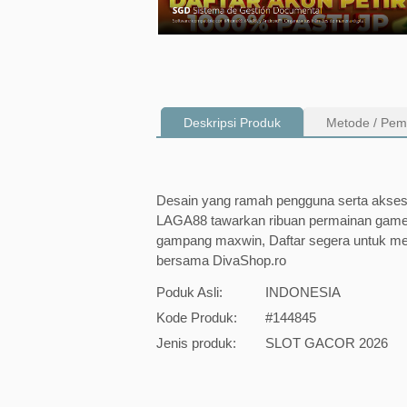
Deskripsi Produk
Metode / Pe
Desain yang ramah pengguna serta akses l
LAGA88 tawarkan ribuan permainan game o
gampang maxwin, Daftar segera untuk m
bersama DivaShop.ro
Poduk Asli:
INDONESIA
Kode Produk:
#144845
Jenis produk:
SLOT GACOR 2026