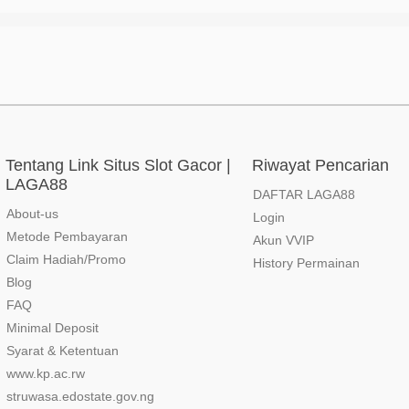
Tentang Link Situs Slot Gacor |
Riwayat Pencarian
LAGA88
DAFTAR LAGA88
About-us
Login
Metode Pembayaran
Akun VVIP
Claim Hadiah/Promo
History Permainan
Blog
FAQ
Minimal Deposit
Syarat & Ketentuan
www.kp.ac.rw
struwasa.edostate.gov.ng