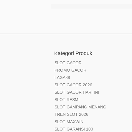
Kategori Produk
SLOT GACOR
PROMO GACOR
LAGA88
SLOT GACOR 2026
SLOT GACOR HARI INI
SLOT RESMI
SLOT GAMPANG MENANG
TREN SLOT 2026
SLOT MAXWIN
SLOT GARANSI 100