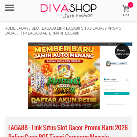
0
Cos
HOME
LAGA88
SLOT LAGA88
LINK LAGA88
SITUS LAGA88
PROMO
LAGA88
RTP LAGA88
ALTERNATIF LAGA88
Buatan
Indonesia
LAGA88 : Link Situs Slot Gacor Promo Baru 2026
Paling Cuan ROE Tinggi Gampang Maxwin -