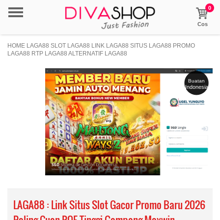
0
Cos
HOME
LAGA88
SLOT LAGA88
LINK LAGA88
SITUS LAGA88
PROMO
LAGA88
RTP LAGA88
ALTERNATIF LAGA88
Buatan
Indonesia
LAGA88 : Link Situs Slot Gacor Promo Baru 2026
Paling Cuan ROE Tinggi Gampang Maxwin -