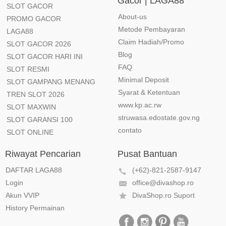
Gacor | LAGA88
SLOT GACOR
About-us
PROMO GACOR
Metode Pembayaran
LAGA88
Claim Hadiah/Promo
SLOT GACOR 2026
Blog
SLOT GACOR HARI INI
FAQ
SLOT RESMI
Minimal Deposit
SLOT GAMPANG MENANG
Syarat & Ketentuan
TREN SLOT 2026
www.kp.ac.rw
SLOT MAXWIN
struwasa.edostate.gov.ng
SLOT GARANSI 100
contato
SLOT ONLINE
Riwayat Pencarian
Pusat Bantuan
DAFTAR LAGA88
(+62)-821-2587-9147
Login
office@divashop.ro
Akun VVIP
DivaShop.ro Suport
History Permainan