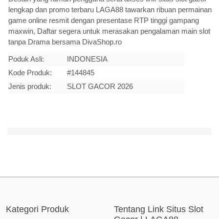
lengkap dan promo terbaru LAGA88 tawarkan ribuan permainan
game online resmit dengan presentase RTP tinggi gampang
maxwin, Daftar segera untuk merasakan pengalaman main slot
tanpa Drama bersama DivaShop.ro
Poduk Asli:
INDONESIA
Kode Produk:
#144845
Jenis produk:
SLOT GACOR 2026
Kategori Produk
Tentang Link Situs Slot