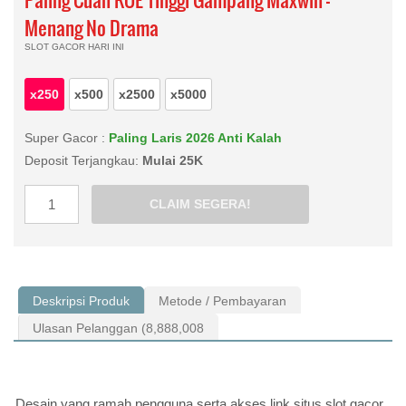
Menang No Drama
SLOT GACOR HARI INI
x250
x500
x2500
x5000
Super Gacor :
Paling Laris 2026 Anti Kalah
Deposit Terjangkau:
Mulai 25K
Deskripsi Produk
Metode / Pembayaran
Ulasan Pelanggan (8,888,008
Desain yang ramah pengguna serta akses link situs slot gacor